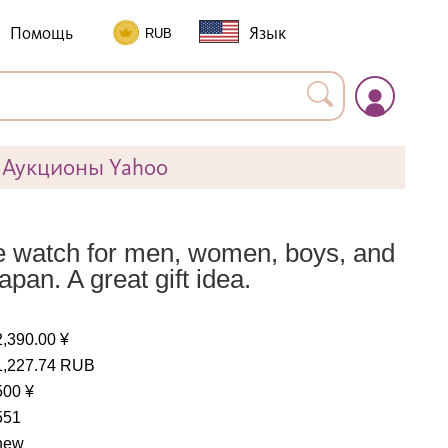
Помощь
Язык
Аукционы Yahoo
atch for men, women, boys, and
apan. A great gift idea.
2,390.00 ¥
1,227.74 RUB
500 ¥
551
new