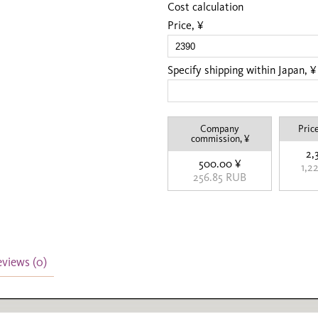
Cost calculation
Price, ¥
Specify shipping within Japan, ¥
Company
Price
commission, ¥
2,
500.00 ¥
1,2
256.85 RUB
eviews
(0)