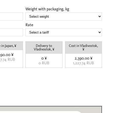
Weight with packaging, kg
Rate
 in Japan, ¥
Delivery to
Cost in Vladivostok,
Vladivostok, ¥
¥
390.00 ¥
0 ¥
2,390.00 ¥
27.74 RUB
0 RUB
1,227.74 RUB