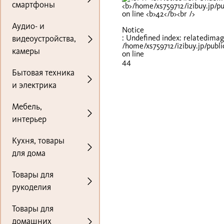
смартфоны
Аудио- и
Notice
: Undefined index: relatedimag
видеоустройства,
/home/xs759712/izibuy.jp/publ
камеры
on line
44
Бытовая техника
и электрика
Мебель,
интерьер
Кухня, товары
для дома
Товары для
рукоделия
Товары для
домашних