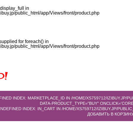
display_full in
buy.jp/public_html/app/Views/front/product.php
supplied for foreach() in
buy.jp/public_html/app/Views/front/product.php
EFINED INDEX: MARKETPLACE_ID IN
/HOME/XS759712/IZIBUY.JP/
 UNDEFINED INDEX: IN_CART IN
/HOME/XS759712/IZIBUY.JP/PUBL
ДОБАВИТЬ В КОРЗИН