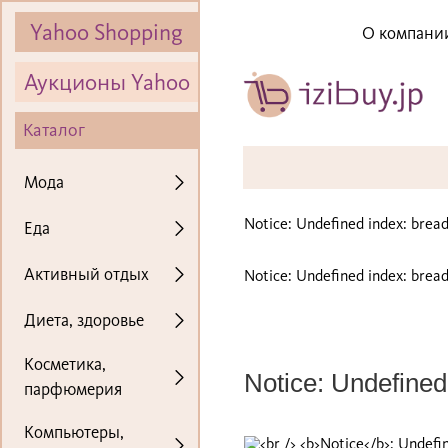
Yahoo Shopping
О компани
Аукционы Yahoo
Каталог
Мода
Notice
: Undefined index: bre
Еда
Активный отдых
Notice
: Undefined index: bre
Диета, здоровье
Косметика,
Notice
: Undefined 
парфюмерия
Компьютеры,