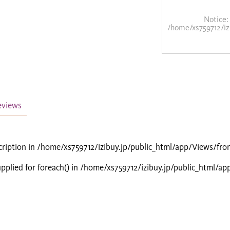
Notice
:
/home/xs759712/iz
eviews
cription in
/home/xs759712/izibuy.jp/public_html/app/Views/fro
pplied for foreach() in
/home/xs759712/izibuy.jp/public_html/ap