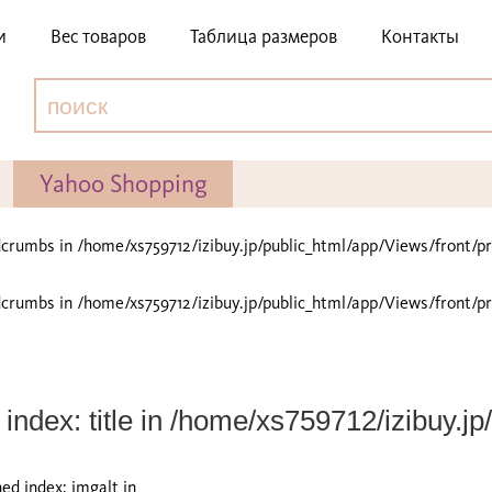
и
Вес товаров
Таблица размеров
Контакты
Yahoo Shopping
adcrumbs in
/home/xs759712/izibuy.jp/public_html/app/Views/front/p
adcrumbs in
/home/xs759712/izibuy.jp/public_html/app/Views/front/p
index: title in
/home/xs759712/izibuy.jp/