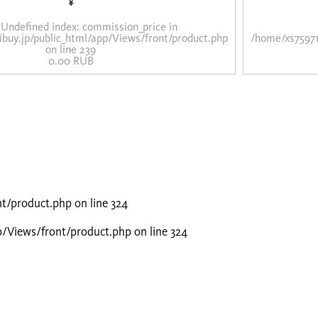
¥
 Undefined index: commission_price in
ibuy.jp/public_html/app/Views/front/product.php
/home/xs75971
on line
239
0.00 RUB
nt/product.php
on line
324
p/Views/front/product.php
on line
324