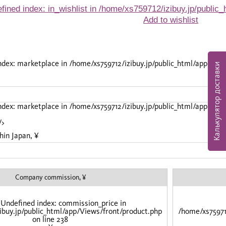
fined index: in_wishlist in
/home/xs759712/izibuy.jp/public_
Add to wishlist
index: marketplace in
/home/xs759712/izibuy.jp/public_html/app/Vie
Калькулятор доставки
index: marketplace in
/home/xs759712/izibuy.jp/public_html/app/Vie
/>
hin Japan, ¥
Company commission, ¥
 Undefined index: commission_price in
ibuy.jp/public_html/app/Views/front/product.php
/home/xs75971
on line
238