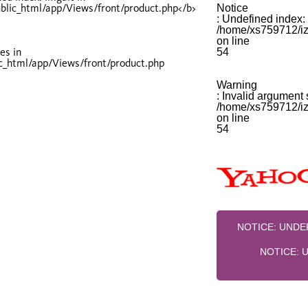
Notice
: Undefined index: 
/home/xs759712/izi
on line
es in
54
ic_html/app/Views/front/product.php
Warning
: Invalid argument 
/home/xs759712/izi
on line
54
NOTICE
: UND
NOTICE
: