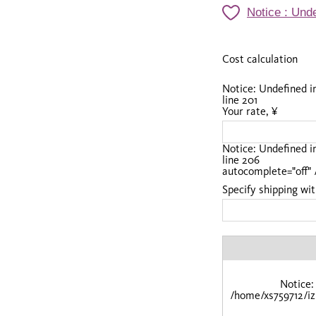
Notice
: Unde
Cost calculation
Notice
: Undefined 
line
201
Your rate, ¥
Notice
: Undefined 
line
206
autocomplete="off" 
Specify shipping wit
Notice
:
/home/xs759712/iz