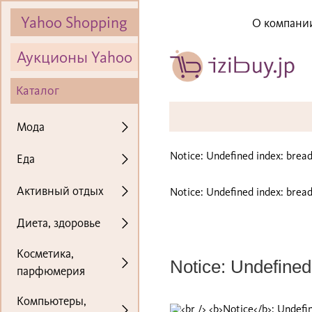
Yahoo Shopping
О компани
Аукционы Yahoo
Каталог
Мода
Notice
: Undefined index: bre
Еда
Активный отдых
Notice
: Undefined index: bre
Диета, здоровье
Косметика,
Notice
: Undefined 
парфюмерия
Компьютеры,