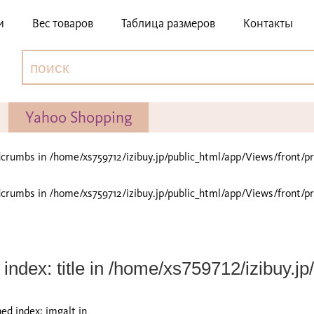
и
Вес товаров
Таблица размеров
Контакты
Yahoo Shopping
adcrumbs in
/home/xs759712/izibuy.jp/public_html/app/Views/front/p
adcrumbs in
/home/xs759712/izibuy.jp/public_html/app/Views/front/p
index: title in
/home/xs759712/izibuy.jp/