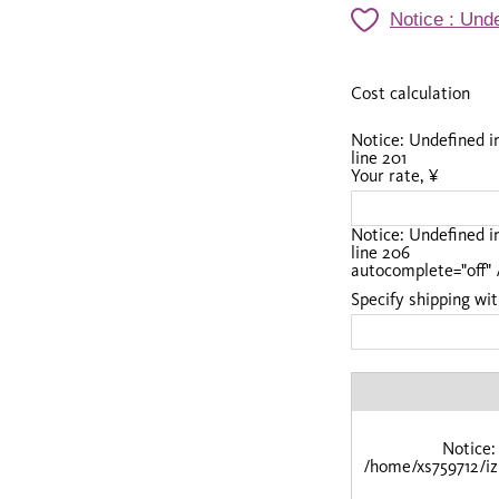
Notice
: Unde
Cost calculation
Notice
: Undefined 
line
201
Your rate, ¥
Notice
: Undefined 
line
206
autocomplete="off" 
Specify shipping wit
Notice
:
/home/xs759712/iz