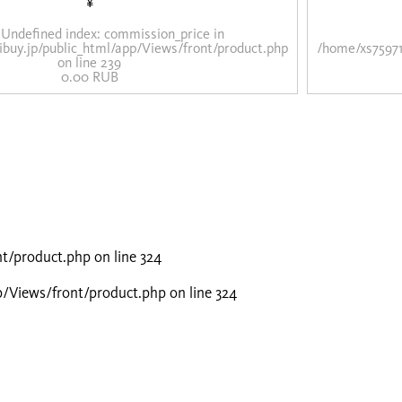
¥
 Undefined index: commission_price in
ibuy.jp/public_html/app/Views/front/product.php
/home/xs75971
on line
239
0.00 RUB
nt/product.php
on line
324
p/Views/front/product.php
on line
324