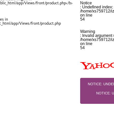
Notice
: Undefined index: 
/home/xs759712/izi
on line
es in
54
ic_html/app/Views/front/product.php
Warning
: Invalid argument 
/home/xs759712/izi
on line
54
NOTICE
: UND
NOTICE
: