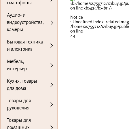
смартфоны
Аудио- и
Notice
: Undefined index: relatedimag
видеоустройства,
/home/xs759712/izibuy.jp/publ
камеры
on line
44
Бытовая техника
и электрика
Мебель,
интерьер
Кухня, товары
для дома
Товары для
рукоделия
Товары для
домашних