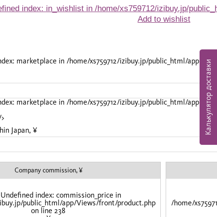
fined index: in_wishlist in
/home/xs759712/izibuy.jp/public_
Add to wishlist
index: marketplace in
/home/xs759712/izibuy.jp/public_html/app/Vie
Калькулятор доставки
index: marketplace in
/home/xs759712/izibuy.jp/public_html/app/Vie
/>
hin Japan, ¥
Company commission, ¥
 Undefined index: commission_price in
ibuy.jp/public_html/app/Views/front/product.php
/home/xs75971
on line
238