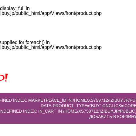
display_full in
buy.jp/public_html/app/Views/front/product.php
supplied for foreach() in
buy.jp/public_html/app/Views/front/product.php
EFINED INDEX: MARKETPLACE_ID IN
/HOME/XS759712/IZIBUY.JP/
 UNDEFINED INDEX: IN_CART IN
/HOME/XS759712/IZIBUY.JP/PUBL
ДОБАВИТЬ В КОРЗИН