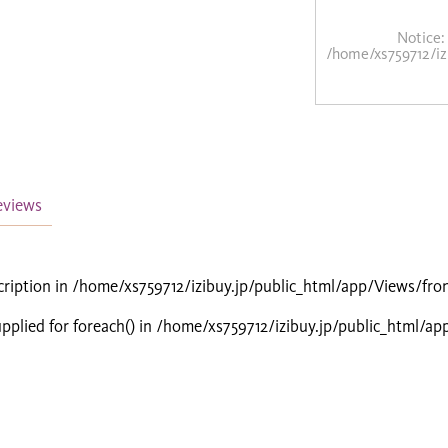
Notice
:
/home/xs759712/iz
eviews
cription in
/home/xs759712/izibuy.jp/public_html/app/Views/fro
pplied for foreach() in
/home/xs759712/izibuy.jp/public_html/ap