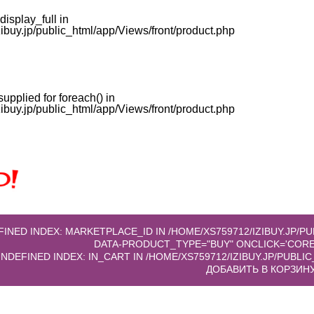
display_full in
buy.jp/public_html/app/Views/front/product.php
supplied for foreach() in
buy.jp/public_html/app/Views/front/product.php
EFINED INDEX: MARKETPLACE_ID IN
/HOME/XS759712/IZIBUY.JP/
 UNDEFINED INDEX: IN_CART IN
/HOME/XS759712/IZIBUY.JP/PUBL
ДОБАВИТЬ В КОРЗИН