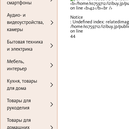
смартфоны
Аудио- и
Notice
: Undefined index: relatedimag
видеоустройства,
/home/xs759712/izibuy.jp/publ
камеры
on line
44
Бытовая техника
и электрика
Мебель,
интерьер
Кухня, товары
для дома
Товары для
рукоделия
Товары для
домашних