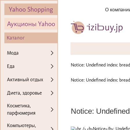
Yahoo Shopping
О компани
Аукционы Yahoo
Каталог
Мода
Notice
: Undefined index: bre
Еда
Активный отдых
Notice
: Undefined index: bre
Диета, здоровье
Косметика,
Notice
: Undefined 
парфюмерия
Компьютеры,