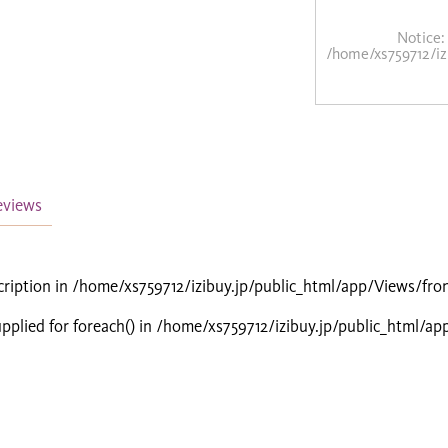
Notice
:
/home/xs759712/iz
eviews
cription in
/home/xs759712/izibuy.jp/public_html/app/Views/fro
pplied for foreach() in
/home/xs759712/izibuy.jp/public_html/ap