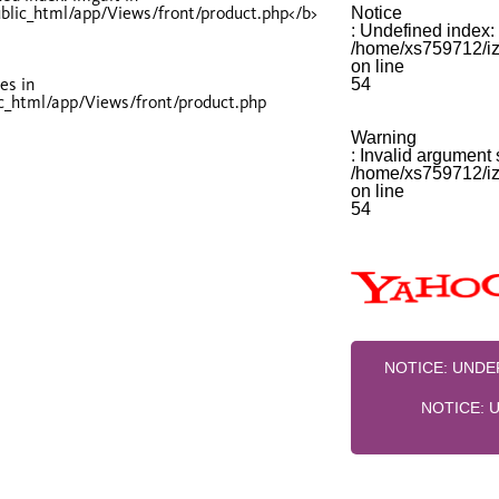
Notice
: Undefined index: 
/home/xs759712/izi
on line
es in
54
ic_html/app/Views/front/product.php
Warning
: Invalid argument 
/home/xs759712/izi
on line
54
NOTICE
: UND
NOTICE
: