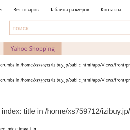
и
Вес товаров
Таблица размеров
Контакты
Yahoo Shopping
adcrumbs in
/home/xs759712/izibuy.jp/public_html/app/Views/front/p
adcrumbs in
/home/xs759712/izibuy.jp/public_html/app/Views/front/p
index: title in
/home/xs759712/izibuy.jp/