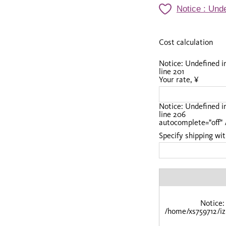
Notice
: Unde
Cost calculation
Notice
: Undefined 
line
201
Your rate, ¥
Notice
: Undefined 
line
206
autocomplete="off" 
Specify shipping wit
Notice
:
/home/xs759712/iz