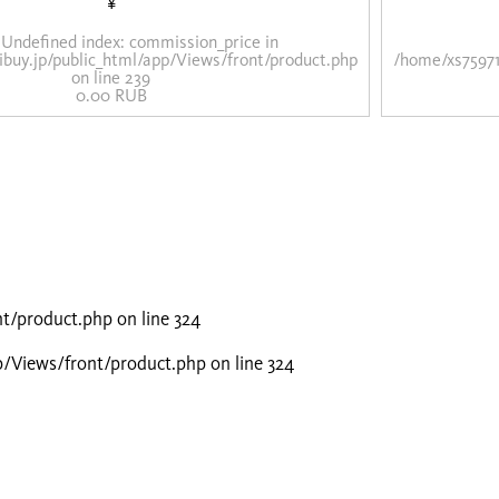
¥
 Undefined index: commission_price in
ibuy.jp/public_html/app/Views/front/product.php
/home/xs75971
on line
239
0.00 RUB
nt/product.php
on line
324
p/Views/front/product.php
on line
324