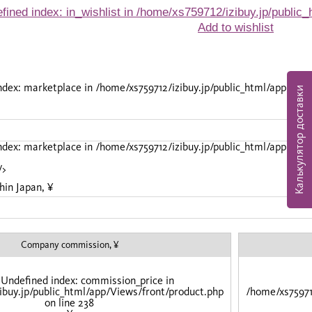
fined index: in_wishlist in
/home/xs759712/izibuy.jp/public_
Add to wishlist
index: marketplace in
/home/xs759712/izibuy.jp/public_html/app/Vie
Калькулятор доставки
index: marketplace in
/home/xs759712/izibuy.jp/public_html/app/Vie
/>
hin Japan, ¥
Company commission, ¥
 Undefined index: commission_price in
ibuy.jp/public_html/app/Views/front/product.php
/home/xs75971
on line
238